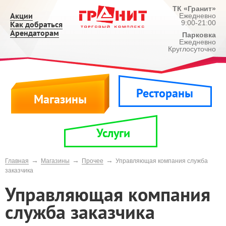
ТК «Гранит»
Акции
Ежедневно
9:00-21:00
Как добраться
Арендаторам
Парковка
Ежедневно
Круглосуточно
Рестораны
Магазины
Услуги
→
→
→
Главная
Магазины
Прочее
Управляющая компания служба
заказчика
Управляющая компания
служба заказчика