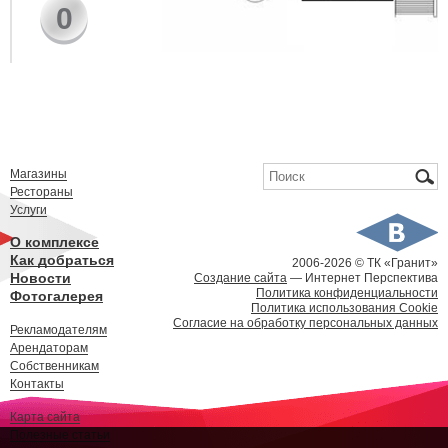
0
Форма поиска
Поиск
Магазины
Рестораны
Услуги
О комплексе
Как добраться
2006-
2026 © ТК «Гранит»
Новости
Создание сайта
— Интернет Перспектива
Политика конфиденциальности
Фотогалерея
Политика использования Cookie
Согласие на обработку персональных данных
Рекламодателям
Арендаторам
Собственникам
Контакты
Карта сайта
Полезные статьи