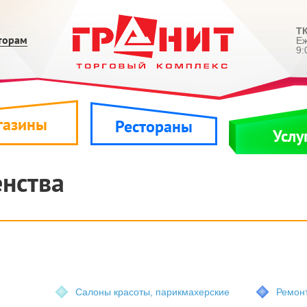
ТК
торам
Е
9:
газины
Рестораны
Услу
нства
Салоны красоты, парикмахерские
Ремонт