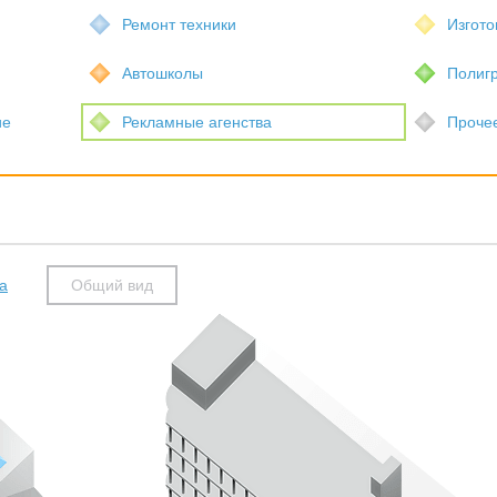
Ремонт техники
Изгото
Автошколы
Полиг
ие
Рекламные агенства
Проче
а
Общий вид