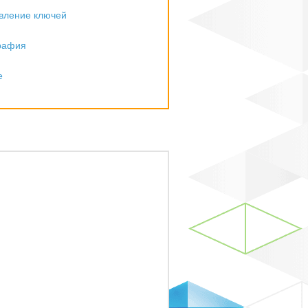
вление ключей
рафия
е