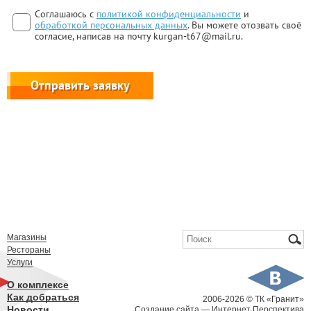
Согласие
Соглашаюсь с
*
политикой конфиденциальности
и
обработкой персональных данных
. Вы можете отозвать своё
согласие, написав на почту kurgan-t67@mail.ru.
Форма поиска
Поиск
Магазины
Рестораны
Услуги
О комплексе
Как добраться
2006-
2026 © ТК «Гранит»
Новости
Создание сайта
— Интернет Перспектива