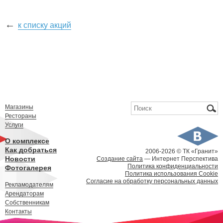
←
к списку акций
Форма поиска
Поиск
Магазины
Рестораны
Услуги
О комплексе
Как добраться
2006-
2026 © ТК «Гранит»
Новости
Создание сайта
— Интернет Перспектива
Политика конфиденциальности
Фотогалерея
Политика использования Cookie
Согласие на обработку персональных данных
Рекламодателям
Арендаторам
Собственникам
Контакты