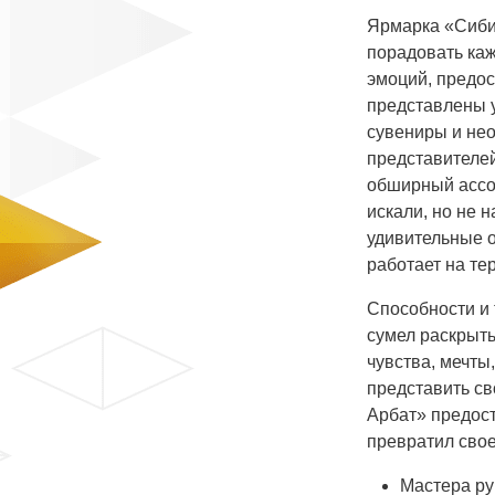
Ярмарка «Сиби
порадовать каж
эмоций, предос
представлены 
сувениры и не
представителей
обширный ассор
искали, но не 
удивительные о
работает на те
Способности и 
сумел раскрыть
чувства, мечты
представить св
Арбат» предост
превратил свое
Мастера ру