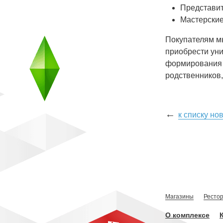
Представит
Мастерские
Покупателям м
приобрести ун
формирования 
родственников, 
←
к списку но
Магазины
Ресто
О комплексе