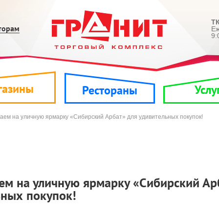
ТК
торам
Е
9:
газины
Услу
Рестораны
ем на уличную ярмарку «Сибирский Арбат» для удивительных покупок!
ем на уличную ярмарку «Сибирский Ар
ьных покупок!